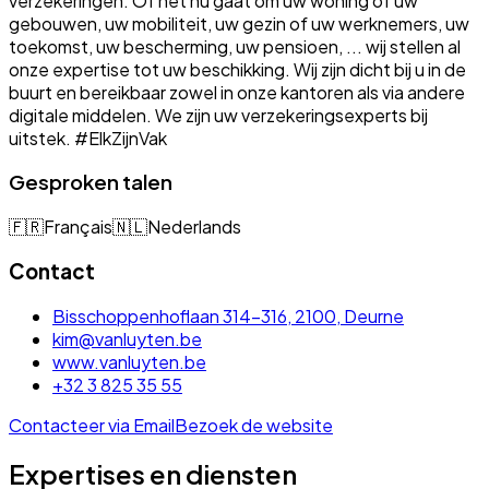
verzekeringen. Of het nu gaat om uw woning of uw
gebouwen, uw mobiliteit, uw gezin of uw werknemers, uw
toekomst, uw bescherming, uw pensioen, ... wij stellen al
onze expertise tot uw beschikking. Wij zijn dicht bij u in de
buurt en bereikbaar zowel in onze kantoren als via andere
digitale middelen. We zijn uw verzekeringsexperts bij
uitstek. #ElkZijnVak
Gesproken talen
🇫🇷
Français
🇳🇱
Nederlands
Contact
Bisschoppenhoflaan 314-316, 2100, Deurne
kim@vanluyten.be
www.vanluyten.be
+32 3 825 35 55
Contacteer via Email
Bezoek de website
Expertises en diensten