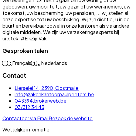
verzekeringen. Of het nu gaat om uw woning of uw
gebouwen, uw mobiliteit, uw gezin of uw werknemers, uw
toekomst, uw bescherming, uw pensioen, ... wij stellen al
onze expertise tot uw beschikking. Wij zijn dicht bij u in de
buurt en bereikbaar zowel in onze kantoren als via andere
digitale middelen. We zijn uw verzekeringsexperts bij
uitstek. #ElkZijnVak
Gesproken talen
🇫🇷
Français
🇳🇱
Nederlands
Contact
Lierselei 14, 2390, Oostmalle
info@zakenkantoorpaulpeeters.be
043394.brokerweb.be
03/312 34 43
Contacteer via Email
Bezoek de website
Wettelijke informatie