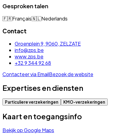
Gesproken talen
🇫🇷
Français
🇳🇱
Nederlands
Contact
Groenplein 9, 9060, ZELZATE
info@zps.be
www.zps.be
+32 9 344 92 68
Contacteer via Email
Bezoek de website
Expertises en diensten
Particuliere verzekeringen
KMO-verzekeringen
Kaart en toegangsinfo
Bekijk op Google Maps