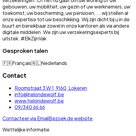
verzekeringen. Of het nu gaat om uw woning of uw
gebouwen, uw mobiliteit, uw gezin of uw werknemers, uw
toekomst, uw bescherming, uw pensioen, ... wij stellen al
onze expertise tot uw beschikking. Wij zijn dicht bij u in de
buurt en bereikbaar zowel in onze kantoren als via andere
digitale middelen. We zijn uw verzekeringsexperts bij
uitstek. #ElkZijnVak
Gesproken talen
🇫🇷
Français
🇳🇱
Nederlands
Contact
Roomstraat 3 W 1, 9160, Lokeren
info@helondewolf.be
www.helondewolf.be
09/340 66 66
Contacteer via Email
Bezoek de website
Wettelijke informatie