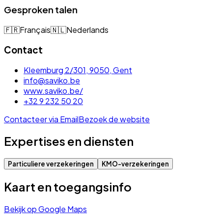
Gesproken talen
🇫🇷
Français
🇳🇱
Nederlands
Contact
Kleemburg 2/301, 9050, Gent
info@saviko.be
www.saviko.be/
+32 9 232 50 20
Contacteer via Email
Bezoek de website
Expertises en diensten
Particuliere verzekeringen
KMO-verzekeringen
Kaart en toegangsinfo
Bekijk op Google Maps