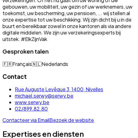
verzekeringen. Of het nu gaat om uw woning of uw
gebouwen, uw mobiliteit, uw gezin of uw werknemers, uw
toekomst, uw bescherming, uw pensioen, ... wij stellen al
onze expertise tot uw beschikking. Wij zijn dicht bij u in de
buurt en bereikbaar zowel in onze kantoren als via andere
digitale middelen. We zijn uw verzekeringsexperts bij
uitstek. #ElkZijnVak
Gesproken talen
🇫🇷
Français
🇳🇱
Nederlands
Contact
Rue Auguste Levêque 3, 1400, Nivelles
michael.serwy@serwy.be
www.serwy.be
02/899.82.80
Contacteer via Email
Bezoek de website
Expertises en diensten