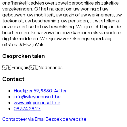
onafhankelijk advies over zowel persoonlijke als zakelijke
verzekeringen. Of het nu gaat om uw woning of uw
gebouwen, uw mobiliteit, uw gezin of uw werknemers, uw
toekomst, uw bescherming, uw pensioen, ... wij stellen al
onze expertise tot uw beschikking. Wij zijn dicht bij u in de
buurt en bereikbaar zowel in onze kantoren als via andere
digitale middelen. We zijn uw verzekeringsexperts bij
uitstek. #ElkZijnVak
Gesproken talen
🇫🇷
Français
🇳🇱
Nederlands
Contact
Hoefijzer 59, 9880, Aalter
info@vileynconsult.be
www.vileynconsult.be
09 374 29 27
Contacteer via Email
Bezoek de website