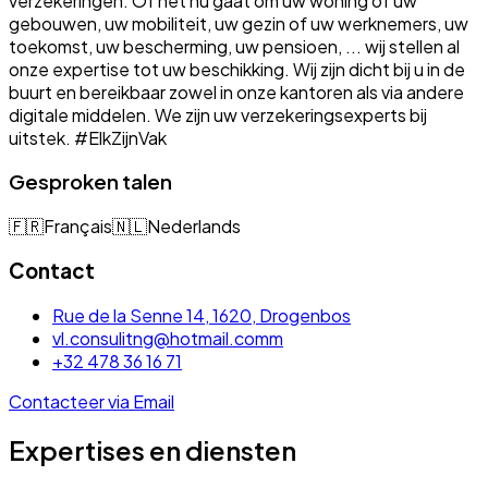
verzekeringen. Of het nu gaat om uw woning of uw
gebouwen, uw mobiliteit, uw gezin of uw werknemers, uw
toekomst, uw bescherming, uw pensioen, ... wij stellen al
onze expertise tot uw beschikking. Wij zijn dicht bij u in de
buurt en bereikbaar zowel in onze kantoren als via andere
digitale middelen. We zijn uw verzekeringsexperts bij
uitstek. #ElkZijnVak
Gesproken talen
🇫🇷
Français
🇳🇱
Nederlands
Contact
Rue de la Senne 14, 1620, Drogenbos
vl.consulitng@hotmail.comm
+32 478 36 16 71
Contacteer via Email
Expertises en diensten