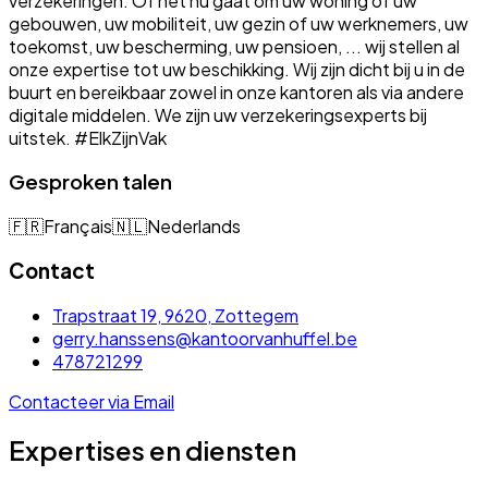
verzekeringen. Of het nu gaat om uw woning of uw
gebouwen, uw mobiliteit, uw gezin of uw werknemers, uw
toekomst, uw bescherming, uw pensioen, ... wij stellen al
onze expertise tot uw beschikking. Wij zijn dicht bij u in de
buurt en bereikbaar zowel in onze kantoren als via andere
digitale middelen. We zijn uw verzekeringsexperts bij
uitstek. #ElkZijnVak
Gesproken talen
🇫🇷
Français
🇳🇱
Nederlands
Contact
Trapstraat 19, 9620, Zottegem
gerry.hanssens@kantoorvanhuffel.be
478721299
Contacteer via Email
Expertises en diensten