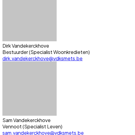
Dirk Vandekerckhove
Bestuurder (Specialist Woonkredieten)
dirk.vandekerckhove@vdksmets.be
Sam Vandekerckhove
Vennoot (Specialist Leven)
sam.vandekerckhove@vdksmets.be