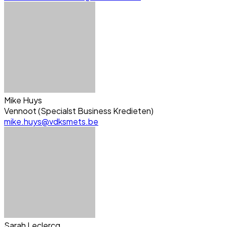
Mike Huys
Vennoot (Specialst Business Kredieten)
mike.huys@vdksmets.be
Sarah Leclercq