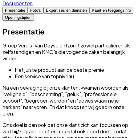
Documenten
Presentatie
Foto's
Expertises en diensten
Kaart en toegangsinfo
Openingstijden
Presentatie
Groep Verdis-Van Duyse ontzorgt zowel particulieren als
zelfstandigen en KMO's die volgende zaken belangrijk
vinden:
Het juiste product aan de beste premie
Een service van topniveau
Na een bevraging bij onze klanten, kwamen woorden als
"veiligheid", "bescherming", "geluk", "professionele
support', "begrepen worden" en "advies waarin je je
herkent" naar voren. En dat knoopten wij goed in onze
oren.
Ons doel is dan ook dat onze klant zich kan focussen op
wat hij/zij graag doet en meestal ook goed doet, zodat
hij/zij ten volle kan genieten van een zorgeloos bestaan.