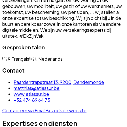
verzekeringen. Of het nu gaat om uw woning of uw
gebouwen, uw mobiliteit, uw gezin of uw werknemers, uw
toekomst, uw bescherming, uw pensioen, ... wij stellen al
onze expertise tot uw beschikking. Wij zijn dicht bij u in de
buurt en bereikbaar zowel in onze kantoren als via andere
digitale middelen. We zijn uw verzekeringsexperts bij
uitstek. #ElkZijnVak
Gesproken talen
🇫🇷
Français
🇳🇱
Nederlands
Contact
Paardentrapstraat 13, 9200, Dendermonde
matthias@atlassur.be
www.atlassur.be
+32 474 89 64 75
Contacteer via Email
Bezoek de website
Expertises en diensten