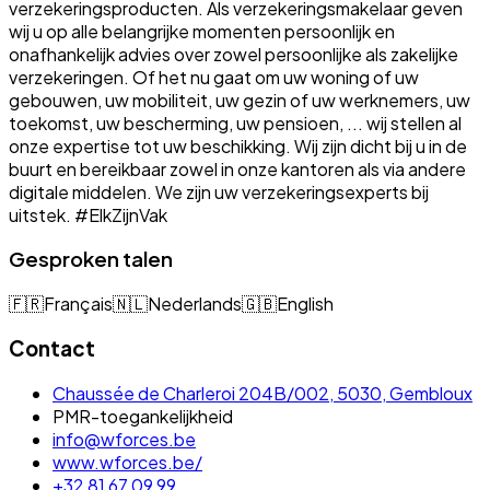
verzekeringsproducten. Als verzekeringsmakelaar geven
wij u op alle belangrijke momenten persoonlijk en
onafhankelijk advies over zowel persoonlijke als zakelijke
verzekeringen. Of het nu gaat om uw woning of uw
gebouwen, uw mobiliteit, uw gezin of uw werknemers, uw
toekomst, uw bescherming, uw pensioen, ... wij stellen al
onze expertise tot uw beschikking. Wij zijn dicht bij u in de
buurt en bereikbaar zowel in onze kantoren als via andere
digitale middelen. We zijn uw verzekeringsexperts bij
uitstek. #ElkZijnVak
Gesproken talen
🇫🇷
Français
🇳🇱
Nederlands
🇬🇧
English
Contact
Chaussée de Charleroi 204B/002, 5030, Gembloux
PMR-toegankelijkheid
info@wforces.be
www.wforces.be/
+32 81 67 09 99