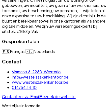
verzekeringen. Of het nu gaat om uw woning of uw
gebouwen, uw mobiliteit, uw gezin of uw werknemers, uw
toekomst, uw bescherming, uw pensioen, ... wij stellen al
onze expertise tot uw beschikking. Wij zijn dicht bij u in de
buurt en bereikbaar zowel in onze kantoren als via andere
digitale middelen. We zijn uw verzekeringsexperts bij
uitstek. #ElkZijnVak
Gesproken talen
🇫🇷
Français
🇳🇱
Nederlands
Contact
Vismarkt 6, 2260, Westerlo
info@westelszakenkantoor.be
www.westelszakenkantoor.be
014/54.14.10
Contacteer via Email
Bezoek de website
Wettelijke informatie