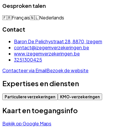
Gesproken talen
🇫🇷
Français
🇳🇱
Nederlands
Contact
Baron De Pelichystraat 28, 8870, Izegem
contact@izegemverzekeringen.be
www.izegemverzekeringen.be
3251300425
Contacteer via Email
Bezoek de website
Expertises en diensten
Particuliere verzekeringen
KMO-verzekeringen
Kaart en toegangsinfo
Bekijk op Google Maps