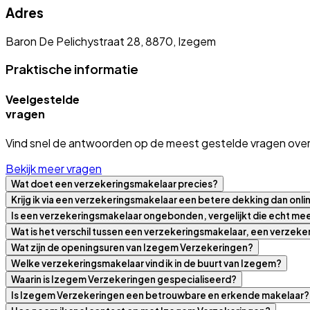
Adres
Baron De Pelichystraat 28, 8870, Izegem
Praktische informatie
Veelgestelde
vragen
Vind snel de antwoorden op de meest gestelde vragen over
Bekijk meer vragen
Wat doet een verzekeringsmakelaar precies?
Krijg ik via een verzekeringsmakelaar een betere dekking dan onli
Is een verzekeringsmakelaar ongebonden, vergelijkt die echt m
Wat is het verschil tussen een verzekeringsmakelaar, een verzek
Wat zijn de openingsuren van Izegem Verzekeringen?
Welke verzekeringsmakelaar vind ik in de buurt van Izegem?
Waarin is Izegem Verzekeringen gespecialiseerd?
Is Izegem Verzekeringen een betrouwbare en erkende makelaar?