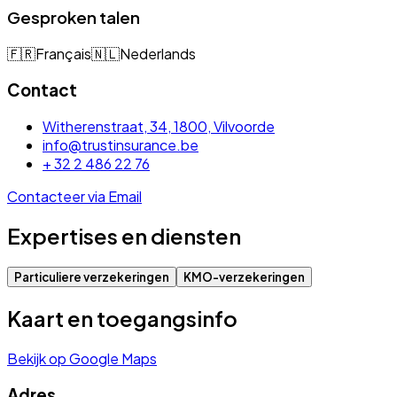
Gesproken talen
🇫🇷
Français
🇳🇱
Nederlands
Contact
Witherenstraat, 34, 1800, Vilvoorde
info@trustinsurance.be
+ 32 2 486 22 76
Contacteer via Email
Expertises en diensten
Particuliere verzekeringen
KMO-verzekeringen
Kaart en toegangsinfo
Bekijk op Google Maps
Adres