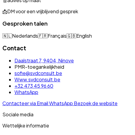
🧾advies op maat
📩DM voor een vrijblijvend gesprek
Gesproken talen
🇳🇱
Nederlands
🇫🇷
Français
🇬🇧
English
Contact
Daalstraat 7, 9404, Ninove
PMR-toegankelijkheid
sofie@svdconsult.be
Www.svdconsult.be
+32 473 45 96 60
WhatsApp
Contacteer via Email
WhatsApp
Bezoek de website
Sociale media
Wettelijke informatie