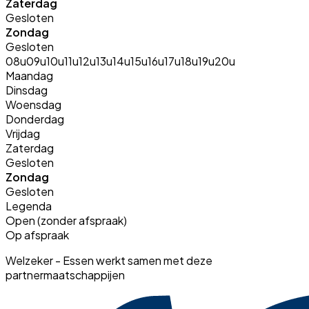
Zaterdag
Gesloten
Zondag
Gesloten
08u
09u
10u
11u
12u
13u
14u
15u
16u
17u
18u
19u
20u
Maandag
Dinsdag
Woensdag
Donderdag
Vrijdag
Zaterdag
Gesloten
Zondag
Gesloten
Legenda
Open (zonder afspraak)
Op afspraak
Welzeker - Essen werkt samen met deze
partnermaatschappijen