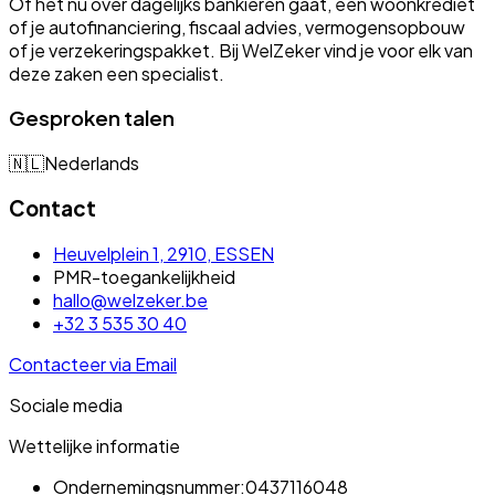
Of het nu over dagelijks bankieren gaat, een woonkrediet
of je autofinanciering, fiscaal advies, vermogensopbouw
of je verzekeringspakket. Bij WelZeker vind je voor elk van
deze zaken een specialist.
Gesproken talen
🇳🇱
Nederlands
Contact
Heuvelplein 1, 2910, ESSEN
PMR-toegankelijkheid
hallo@welzeker.be
+32 3 535 30 40
Contacteer via Email
Sociale media
Wettelijke informatie
Ondernemingsnummer:
0437116048