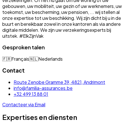
verzekeringen. Of het nu gaat om uw woning of uw
gebouwen, uw mobiliteit, uw gezin of uw werknemers, uw
toekomst, uw bescherming, uw pensioen, ... wij stellen al
onze expertise tot uw beschikking. Wij zijn dicht bij u in de
buurt en bereikbaar zowel in onze kantoren als via andere
digitale middelen. We zijn uw verzekeringsexperts bij
uitstek. #ElkZijnVak
Gesproken talen
🇫🇷
Français
🇳🇱
Nederlands
Contact
Route Zenobe Gramme 39, 4821, Andrimont
info@familia-assurances.be
+32 499 13 88 01
Contacteer via Email
Expertises en diensten