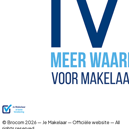
© Brocom 2026 — Je Makelaar — Officiële website — All
rights reserved