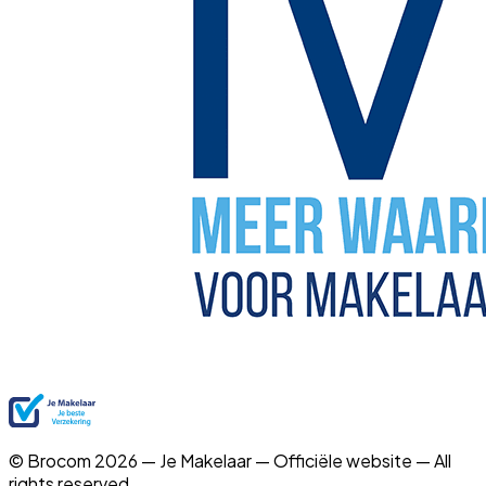
© Brocom 2026 — Je Makelaar — Officiële website — All
rights reserved